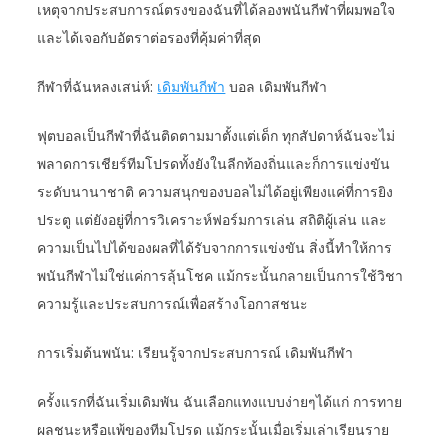
เหตุจากประสบการณ์ตรงของฉันที่ได้ลองพนันกีฬาที่ผมพอใจ
และได้เจอกับอัตราต่อรองที่คุ้มค่าที่สุด
กีฬาที่ฉันหลงเสน่ห์:
เดิมพันกีฬา
บอล เดิมพันกีฬา
ฟุตบอลเป็นกีฬาที่ฉันติดตามมาตั้งแต่เด็ก ทุกสัปดาห์ฉันจะไม่
พลาดการเชียร์ทีมโปรดทั้งยังในลีกท้องถิ่นและก็การแข่งขัน
ระดับนานาชาติ ความสนุกของบอลไม่ได้อยู่เพียงแค่ที่การยิง
ประตู แต่ยังอยู่ที่การวิเคราะห์ฟอร์มการเล่น สถิติผู้เล่น และ
ความเป็นไปได้ของผลที่ได้รับจากการแข่งขัน สิ่งนี้ทำให้การ
พนันกีฬาไม่ใช่แค่การลุ้นโชค แม้กระนั้นกลายเป็นการใช้วิชา
ความรู้และประสบการณ์เพื่อสร้างโอกาสชนะ
การเริ่มต้นพนัน: เรียนรู้จากประสบการณ์ เดิมพันกีฬา
ครั้งแรกที่ฉันเริ่มเดิมพัน ฉันเลือกแทงแบบง่ายๆได้แก่ การทาย
ผลชนะหรือแพ้ของทีมโปรด แม้กระนั้นเมื่อเริ่มเล่าเรียนราย