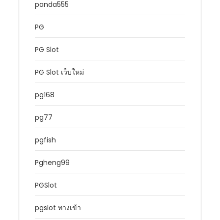
panda555
PG
PG Slot
PG Slot เว็บใหม่
pg168
pg77
pgfish
Pgheng99
PGSlot
pgslot ทางเข้า