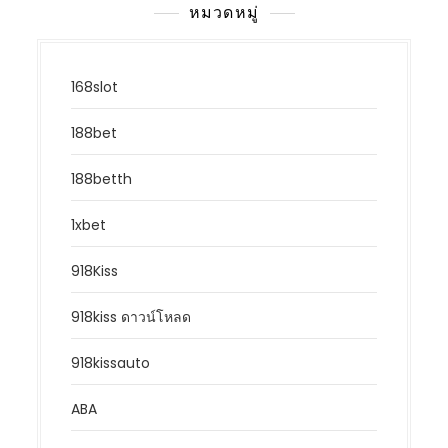
หมวดหมู่
168slot
188bet
188betth
1xbet
918Kiss
918kiss ดาวน์โหลด
918kissauto
ABA