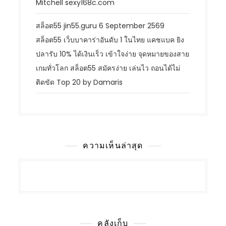
Mitchell sexy168c.com
สล็อต55 jin55.guru 6 September 2569
สล็อต55 เว็บบาคาร่าอันดับ 1 ในไทย แคชแบค ยิง
ปลารับ 10% ได้เงินเร็ว เข้าใจง่าย จุดหมายของสาย
เกมทั่วโลก สล็อต55 สมัครง่าย เล่นไว ถอนได้ไม่
ติดขัด Top 20 by Damaris
ความเห็นล่าสุด
คลังเก็บ