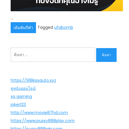
…
Tagged
ufabomb
เดิมพันกีฬา
ค้นหา
สำหรับ:
https://918kissauto.xyz
ดูหนังออนไลน์
sa gaming
joker123
http://www.movie87hd.com
https://www.pussy888play.com
https://pussy888win.com