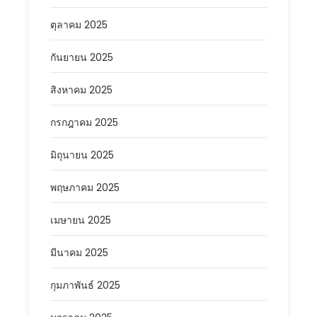
ตุลาคม 2025
กันยายน 2025
สิงหาคม 2025
กรกฎาคม 2025
มิถุนายน 2025
พฤษภาคม 2025
เมษายน 2025
มีนาคม 2025
กุมภาพันธ์ 2025