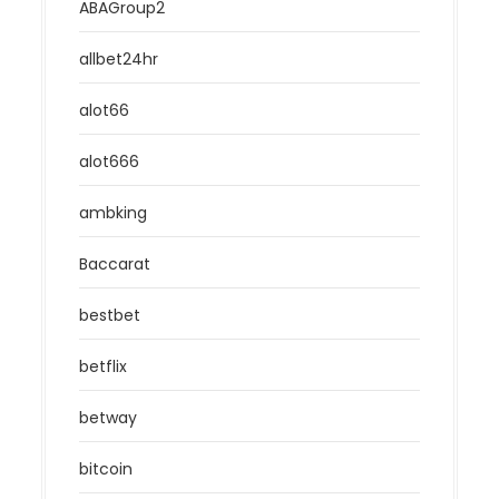
ABAGroup2
allbet24hr
alot66
alot666
ambking
Baccarat
bestbet
betflix
betway
bitcoin