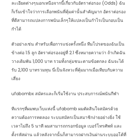
ละเอียดต่างๆนอกเหนือจากนี้เกี่ยวกับอัตราต่อรอง (Odds) ฉัน
ก็เริ่มเข้าใจว่าการเลือกพนันที่คุ้มค่านั้นสำคัญมาก อัตราต่อรอง
ที่ดีสามารถแปลงการพนันเล็กๆให้แปลงเป็นกำไรเป็นกอบเป็น
กำได้
ตัวอย่างเช่น สำหรับเพื่อการแข่งครั้งหนึ่ง ทีมโปรดของฉันเป็น
ข้างต่อ 1.5 ลูก อัตราต่อรองอยู่ที่ 2.1 ซึ่งหมายความว่า ถ้าเกิดฉัน
วางเดิมพัน 1,000 บาท รวมทั้งกลุ่มชนะตามข้อตกลง ฉันจะได้
รับ 2,100 บาทรวมทุน นี่เป็นจังหวะที่คุ้มมากเมื่อเทียบกับความ
เสี่ยง
ufabombx สมัครและก็เริ่มใช้งาน ประสบการณ์พนันกีฬา
ทีแรกๆที่ผมพบเว็บแห่งนี้ ufabomb ผมตัดสินใจสมัครด้วย
ความต้องการทดลอง ระบบสมัครเป็นสมาชิกง่ายอย่างยิ่ง ใช้
เวลาไม่ถึง 5 นาที ผมสามารถกรอกข้อมูล เบอร์โทรศัพท์ และ
ตั้งรหัสผ่าน แล้วหลังจากนั้นก็สามารถฝากเงินผ่านระบบออโต้ที่