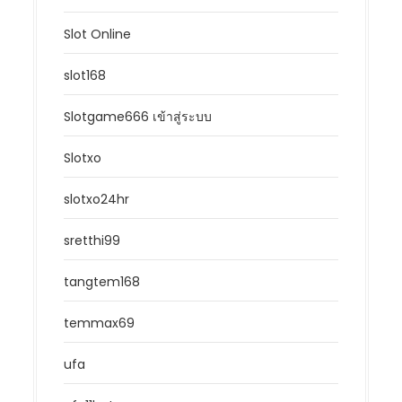
Slot Online
slot168
Slotgame666 เข้าสู่ระบบ
Slotxo
slotxo24hr
sretthi99
tangtem168
temmax69
ufa