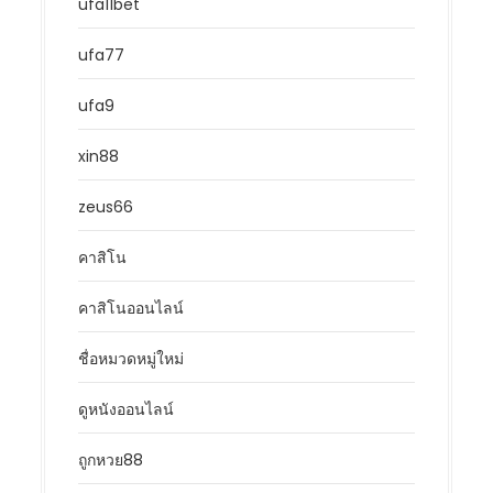
ufa11bet
ufa77
ufa9
xin88
zeus66
คาสิโน
คาสิโนออนไลน์
ชื่อหมวดหมู่ใหม่
ดูหนังออนไลน์
ถูกหวย88