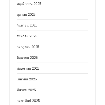
พฤศจิกายน 2025
ตุลาคม 2025
กันยายน 2025
สิงหาคม 2025
กรกฎาคม 2025
มิถุนายน 2025
พฤษภาคม 2025
เมษายน 2025
มีนาคม 2025
กุมภาพันธ์ 2025