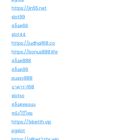
https://jin55.net
slot99
สล็อต66
slot44
https://judhai168.co
https://bonus888.life
สล็อต888
สล็อต99
pussy888
บาคาร่า168
slotxo
สล็อตทดลอง
หนังโป๊ไทย
https://1xbetth.vip
pgslot
https://allbet24hr.win