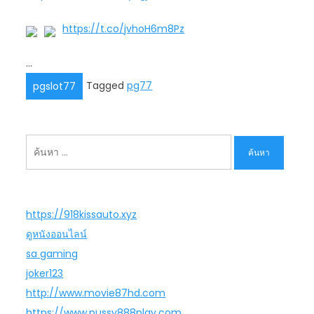
https://t.co/jvhoH6m8Pz
…
Tagged
pg77
pgslot77
ค้นหา
สำหรับ:
https://918kissauto.xyz
ดูหนังออนไลน์
sa gaming
joker123
http://www.movie87hd.com
https://www.pussy888play.com