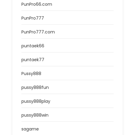
PunPro66.com
PunPro777
PunPro777.com
puntaek66
puntaek77
Pussy888
pussy888fun
pussy888play
pussy888win
sagame