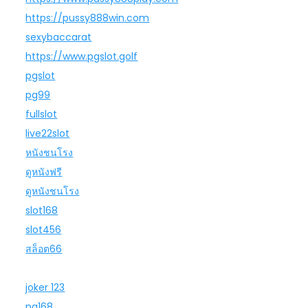
https://pussy888win.com
sexybaccarat
https://www.pgslot.golf
pgslot
pg99
fullslot
live22slot
หนังชนโรง
ดูหนังฟรี
ดูหนังชนโรง
slot168
slot456
สล็อต66
joker 123
pg168