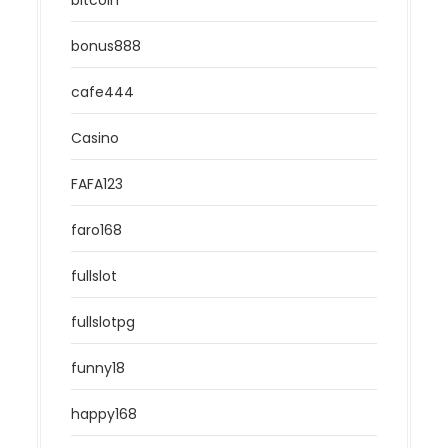
bonus888
cafe444
Casino
FAFA123
faro168
fullslot
fullslotpg
funny18
happy168