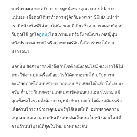
ขอรับรองเลยจ้ะครับว่า การดูหนังของคุณจะแปรไปอย่าง
แน่นอน เมื่อคุณได้มาทำความรู้จักกับพวกเรา 99HD แน่ๆว่า
เรามีหนังหรือซีรีส์มากไม่น้อยเลยทีเดียวซึ่งสามารถตอบปัญหา
กับคุณได้ ถูกใจ
ดูหนัง
ไทย ภาพยนตร์ฝรั่ง หนังประเทศญี่ปุ่น
หนังประเทศเกาหลี หรือภาพยนตร์จีน ก็เลือกรับชมได้ตาม
ปรารถนา
นอกนั้น ยังสามารถเข้าถึงเว็บไซต์ หนังออนไลน์ ของเราได้ไม่
ยาก ใช้งานบนเครื่องมืออะไรก็ได้ตามอยากได้ ปรับความ
ละเอียดภาพได้แบบชิวๆอยากดูแบบชัดเพียงใดก็เลือกได้เลยนะ
ครับ ค้ำประกันทุกความแหลมคมชัดแบบแน่นอนๆไปเลย แม้
คุณพึงพอใจรวมทั้งต้องการดูหนังกับเราล่ะก็ ไม่ต้องสมัครหรือ
เสียค่าบริการ เข้ามาดูแบบฟรีๆได้เลยทันที! อย่าพลาดความ
สนุกสนานและความบันเทิงแบบจัดเต็มบนเว็บหนังออนไลน์ที่
ครบถ้วนบริบูรณ์ที่สุดในไทย มาทดลองกัน!