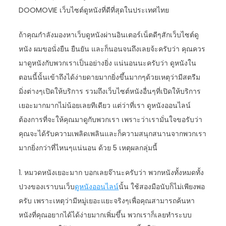
DOOMOVIE เว็บไซต์ดูหนังที่ดีที่สุดในประเทศไทย
ถ้าคุณกำลังมองหาเว็บดูหนังผ่านอินเตอร์เน็ตดีๆสักเว็บไซต์ดู
หนัง ผมขอนั่งยืน ยืนยัน และก็นอนจนถึงเลยจ้ะครับว่า คุณควร
มาดูหนังกับพวกเราเป็นอย่างยิ่ง แน่นอนนะครับว่า ดูหนังใน
ตอนนี้นั้นเข้าถึงได้ง่ายดายมากยิ่งขึ้นมากๆด้วยเหตุว่ามีสตรีม
มิ่งต่างๆเปิดให้บริการ รวมถึงเว็บไซต์หนังอื่นๆที่เปิดให้บริการ
เยอะมากมากไม่น้อยเลยทีเดียว แต่ว่าที่เรา ดูหนังออนไลน์
ต้องการที่จะให้คุณมาดูกับพวกเรา เพราะว่าเรามั่นใจขอรับว่า
คุณจะได้รับความเพลิดเพลินและก็ความสนุกสนานจากพวกเรา
มากยิ่งกว่าที่ไหนๆแน่นอน ด้วย 5 เหตุผลกลุ่มนี้
1. หมวดหนังเยอะมาก บอกเลยจ๊านะครับว่า พวกหนังทั้งหมดทั้ง
ปวงของเราบนเว็บ
ดูหนังออนไลน์
นั้น ใช้สองมือนับก็ไม่เพียงพอ
ครับ เพราะเหตุว่ามีหมู่เยอะแยะจริงๆเพื่อคุณสามารถค้นหา
หนังที่คุณอยากได้ได้ง่ายมากเพิ่มขึ้น พวกเราก็เลยทำระบบ