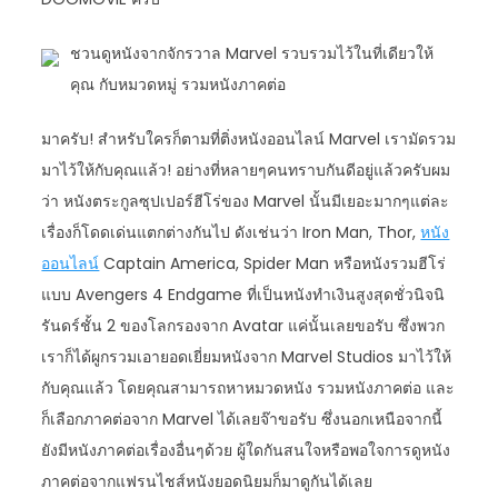
ชวนดูหนังจากจักรวาล Marvel รวบรวมไว้ในที่เดียวให้
คุณ กับหมวดหมู่ รวมหนังภาคต่อ
มาครับ! สำหรับใครก็ตามที่ติ่งหนังออนไลน์ Marvel เรามัดรวม
มาไว้ให้กับคุณแล้ว! อย่างที่หลายๆคนทราบกันดีอยู่แล้วครับผม
ว่า หนังตระกูลซุปเปอร์ฮีโร่ของ Marvel นั้นมีเยอะมากๆแต่ละ
เรื่องก็โดดเด่นแตกต่างกันไป ดังเช่นว่า Iron Man, Thor,
หนัง
ออนไลน์
Captain America, Spider Man หรือหนังรวมฮีโร่
แบบ Avengers 4 Endgame ที่เป็นหนังทำเงินสูงสุดชั่วนิจนิ
รันดร์ชั้น 2 ของโลกรองจาก Avatar แค่นั้นเลยขอรับ ซึ่งพวก
เราก็ได้ผูกรวมเอายอดเยี่ยมหนังจาก Marvel Studios มาไว้ให้
กับคุณแล้ว โดยคุณสามารถหาหมวดหนัง รวมหนังภาคต่อ และ
ก็เลือกภาคต่อจาก Marvel ได้เลยจ๊าขอรับ ซึ่งนอกเหนือจากนี้
ยังมีหนังภาคต่อเรื่องอื่นๆด้วย ผู้ใดกันสนใจหรือพอใจการดูหนัง
ภาคต่อจากแฟรนไชส์หนังยอดนิยมก็มาดูกันได้เลย