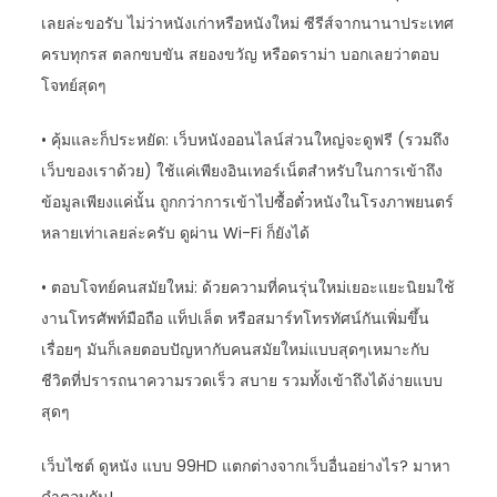
เลยล่ะขอรับ ไม่ว่าหนังเก่าหรือหนังใหม่ ซีรีส์จากนานาประเทศ
ครบทุกรส ตลกขบขัน สยองขวัญ หรือดราม่า บอกเลยว่าตอบ
โจทย์สุดๆ
• คุ้มและก็ประหยัด: เว็บหนังออนไลน์ส่วนใหญ่จะดูฟรี (รวมถึง
เว็บของเราด้วย) ใช้แค่เพียงอินเทอร์เน็ตสำหรับในการเข้าถึง
ข้อมูลเพียงแค่นั้น ถูกกว่าการเข้าไปซื้อตั๋วหนังในโรงภาพยนตร์
หลายเท่าเลยล่ะครับ ดูผ่าน Wi-Fi ก็ยังได้
• ตอบโจทย์คนสมัยใหม่: ด้วยความที่คนรุ่นใหม่เยอะแยะนิยมใช้
งานโทรศัพท์มือถือ แท็ปเล็ต หรือสมาร์ทโทรทัศน์กันเพิ่มขึ้น
เรื่อยๆ มันก็เลยตอบปัญหากับคนสมัยใหม่แบบสุดๆเหมาะกับ
ชีวิตที่ปรารถนาความรวดเร็ว สบาย รวมทั้งเข้าถึงได้ง่ายแบบ
สุดๆ
เว็บไซต์ ดูหนัง แบบ 99HD แตกต่างจากเว็บอื่นอย่างไร? มาหา
คำตอบกัน!