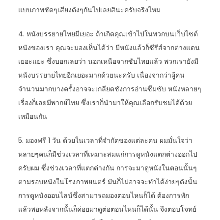
แบบภาพชัดๆเสียงดังๆกันไปเลยสินะครับจริงไหม
4. หนังบรรยายไทยมีเยอะ ถ้าเกิดคุณเข้าไปในพวกบนเว็บไซต์
หนังของเรา คุณจะมองเห็นได้ว่า มีหนังแล้วก็ซีรีส์จากต่างแดน
เยอะแยะ ซึ่งบอกเลยว่า นอกเหนือจากซับไทยแล้ว พวกเรายังมี
หนังบรรยายไทยอีกเยอะมากด้วยนะครับ เนื่องจากว่าผู้คน
จำนวนมากบางครั้งอาจจะเกลียดชังการอ่านซึมซับ หนังหลายๆ
เรื่องก็เลยมีพากย์ไทย ซึ่งเราก็นำมาให้คุณเลือกรับชมได้ด้วย
เหมือนกัน
5. มองฟรี 1 วัน ด้วยในเวลาที่จำกัดของแต่ละคน ผมมั่นใจว่า
หลายๆคนก็มีช่วงเวลาที่เหมาะสมแก่การดูหนังแตกต่างออกไป
ครับผม ซึ่งช่วงเวลาที่แตกต่างกัน การจะมาดูหนังในตอนนั้นๆ
ตามรอบหนังในโรงภาพยนตร์ มันก็ไม่อาจจะทำได้ง่ายๆดังนั้น
การดูหนังออนไลน์ซึ่งสามารถมองตอนไหนก็ได้ ต้องการพัก
แล้วพอหลังจากนั้นก็ค่อยมาดูต่อตอนไหนก็ได้นั้น จึงตอบโจทย์