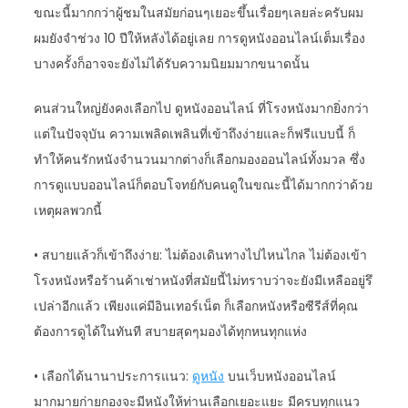
ขณะนี้มากกว่าผู้ชมในสมัยก่อนๆเยอะขึ้นเรื่อยๆเลยล่ะครับผม
ผมยังจำช่วง 10 ปีให้หลังได้อยู่เลย การดูหนังออนไลน์เต็มเรื่อง
บางครั้งก็อาจจะยังไม่ได้รับความนิยมมากขนาดนั้น
คนส่วนใหญ่ยังคงเลือกไป ดูหนังออนไลน์ ที่โรงหนังมากยิ่งกว่า
แต่ในปัจจุบัน ความเพลิดเพลินที่เข้าถึงง่ายและก็ฟรีแบบนี้ ก็
ทำให้คนรักหนังจำนวนมากต่างก็เลือกมองออนไลน์ทั้งมวล ซึ่ง
การดูแบบออนไลน์ก็ตอบโจทย์กับคนดูในขณะนี้ได้มากกว่าด้วย
เหตุผลพวกนี้
• สบายแล้วก็เข้าถึงง่าย: ไม่ต้องเดินทางไปไหนไกล ไม่ต้องเข้า
โรงหนังหรือร้านค้าเช่าหนังที่สมัยนี้ไม่ทราบว่าจะยังมีเหลืออยู่รึ
เปล่าอีกแล้ว เพียงแค่มีอินเทอร์เน็ต ก็เลือกหนังหรือซีรีส์ที่คุณ
ต้องการดูได้ในทันที สบายสุดๆมองได้ทุกหนทุกแห่ง
• เลือกได้นานาประการแนว:
ดูหนัง
บนเว็บหนังออนไลน์
มากมายก่ายกองจะมีหนังให้ท่านเลือกเยอะแยะ มีครบทุกแนว