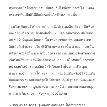
ทำความเข้าใจกับหนังอินเดียบนเว็บไซต์ดูหนังออนไลน์ หนัง
ประเทศอินเดียมิได้มีแม้กระนั้นวิ่งข้ามเขาแค่นั้น
ไหนใครกันแน่ยังติดภาพจำว่าหนังประเทศอินเดียจำเป็นที่จะ
ต้องวิ่งขับร้องผ่านเขายกมือขึ้น! ผมบอกเลยครับว่า มันไม่ผิด
เลยขอรับที่คุณจะคิดแบบนั้น เพราะว่าแต่ก่อนหนังประเทศ
อินเดียที่เข้ามาฉายในฟรีทีวีบ้านพวกเรานั้น ส่วนมากจะเป็น
หนังเกรดบีทั้งนั้น บางครั้งบางคราวความไม่สมจริงหรือความ
เว่อร์มันก็ทะลุปรอทนั่นเองครับผม ฮ่า… แต่ในตอนนี้ วงการดู
หนังออนไลน์ประเทศอินเดียไปไกลกว่านั้นมากครับ คุณ
สามารถเข้ามาหาดูได้เลยจากพวกหนังอินเดียหรือซีรีส์อินเดีย
บอกเลยว่า ระดับบอลลีวูดไม่ได้มาเล่นๆแน่ๆขอรับ หนังและซี
รีส์ของพวกเขาสนุกสนานมากมายๆมีความมากมายหลายสูง
การเล่าเรื่องต่างๆน่าดึงดูดมากยิ่งขึ้นด้วย
5 เหตุผลที่คุณควรจะดูหนังผ่านอินเตอร์เน็ตกับพวกเรา