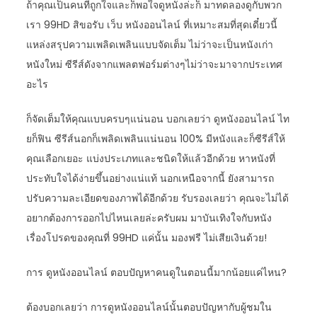
ถ้าคุณเป็นคนที่ถูกใจและก็พอใจดูหนังล่ะก็ มาทดลองดูกับพวก
เรา 99HD สิขอรับ เว็บ หนังออนไลน์ ที่เหมาะสมที่สุดเดี๋ยวนี้
แหล่งสรุปความเพลิดเพลินแบบจัดเต็ม ไม่ว่าจะเป็นหนังเก่า
หนังใหม่ ซีรีส์ดังจากแพลตฟอร์มต่างๆไม่ว่าจะมาจากประเทศ
อะไร
ก็จัดเต็มให้คุณแบบครบๆแน่นอน บอกเลยว่า ดูหนังออนไลน์ ไท
ยก็ฟิน ซีรีส์นอกก็เพลิดเพลินแน่นอน 100% มีหนังและก็ซีรีส์ให้
คุณเลือกเยอะ แบ่งประเภทและชนิดให้แล้วอีกด้วย หาหนังที่
ประทับใจได้ง่ายขึ้นอย่างแน่แท้ นอกเหนือจากนี้ ยังสามารถ
ปรับความละเอียดของภาพได้อีกด้วย รับรองเลยว่า คุณจะไม่ได้
อยากต้องการออกไปไหนเลยล่ะครับผม มาบันเทิงใจกับหนัง
เรื่องโปรดของคุณที่ 99HD แค่นั้น มองฟรี ไม่เสียเงินด้วย!
การ ดูหนังออนไลน์ ตอบปัญหาคนดูในตอนนี้มากน้อยแค่ไหน?
ต้องบอกเลยว่า การดูหนังออนไลน์นั้นตอบปัญหากับผู้ชมใน