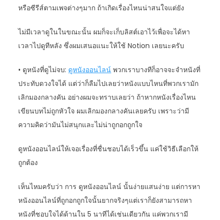
หรือซีรีส์ตามเพจต่างๆมาก ถ้าเกิดเรื่องไหนน่าสนใจแต่ยัง
ไม่มีเวลาดูในในขณะนั้น ผมก็จะเก็บลิสต์เอาไว้เพื่อจะได้หา
เวลาไปดูทีหลัง ซึ่งผมเสนอแนะให้ใช้ Notion เลยนะครับ
• ดูหนังที่ดูไม่จบ:
ดูหนังออนไลน์
พวกเราบางทีก็อาจจะจำหนังที่
ประทับดวงใจได้ แต่ว่าก็ลืมไปเลยว่าหนังแบบไหนที่พวกเรามัก
เลิกมองกลางคัน อย่างผมจะทราบเลยว่า ถ้าหากหนังเรื่องไหน
เขียนบทไม่ถูกหัวใจ ผมเลิกมองกลางคันเลยครับ เพราะว่ามี
ความคิดว่ามันไม่สนุกและไม่น่าถูกอกถูกใจ
ดูหนังออนไลน์ให้เจอเรื่องที่ชื่นชอบได้เร็วขึ้น แค่ใช้วิธีเลือกให้
ถูกต้อง
เห็นไหมครับว่า การ ดูหนังออนไลน์ นั้นง่ายแสนง่าย แต่การหา
หนังออนไลน์ที่ถูกอกถูกใจนั้นยากจริงๆแต่เราก็ยังสามารถหา
หนังที่ชอบใจได้ด้านใน 5 นาทีได้เช่นเดียวกัน แค่พวกเรามี